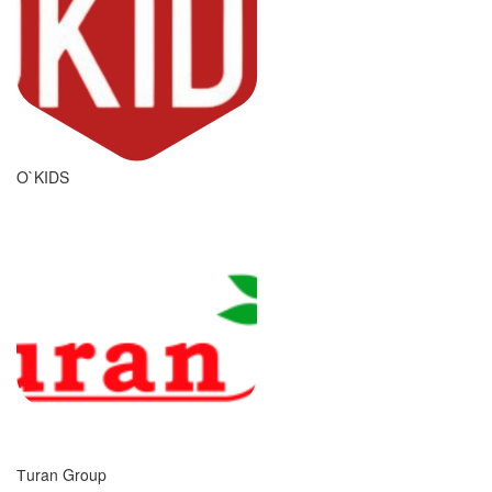
O`KIDS
Тuran Group