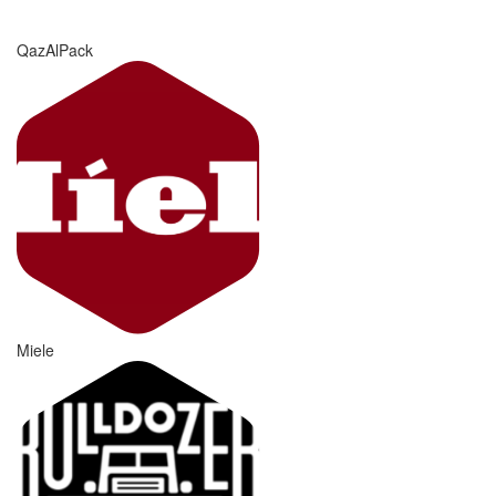
QazAlPack
Miele