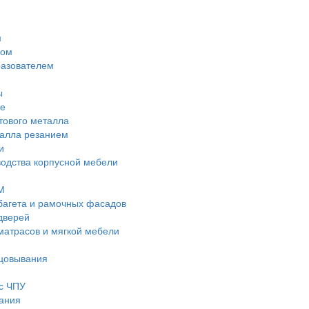
м
дом
разователем
ы
е
тового металла
талла резанием
и
водства корпусной мебели
М
багета и рамочных фасадов
дверей
матрасов и мягкой мебели
ицовывания
с ЧПУ
ания