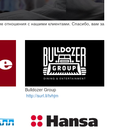
ов и услуг!
ие отношения с нашими клиентами. Спасибо, вам за
Bulldozer Group
http://surl.li/tvhjm