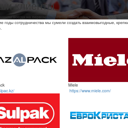
ши клиенты
иенты всегда на первом месте.Инфинити - бесконечный поток товар
ие годы сотрудничества мы сумели создать взаимовыгодные, крепк
.
ack
Miele
alpac.kz/
https://www.miele.com/