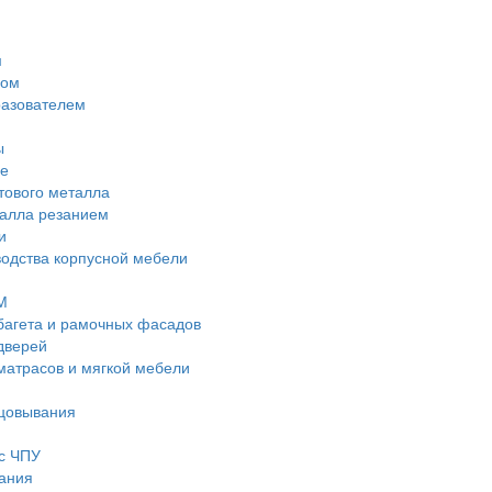
м
дом
разователем
ы
е
тового металла
талла резанием
и
водства корпусной мебели
М
багета и рамочных фасадов
дверей
матрасов и мягкой мебели
ицовывания
с ЧПУ
ания