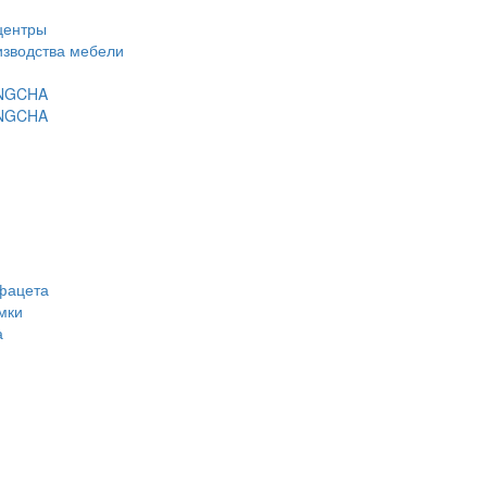
центры
изводства мебели
ANGCHA
ANGCHA
фацета
мки
а