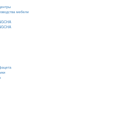
центры
изводства мебели
ANGCHA
ANGCHA
фацета
мки
а