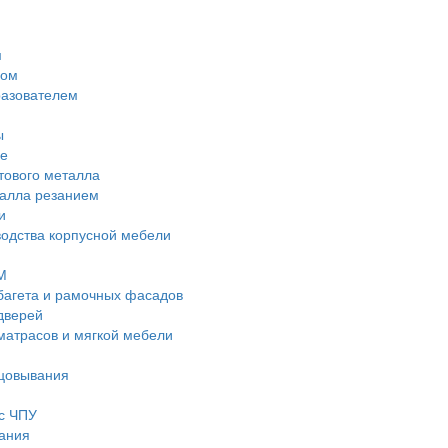
м
дом
разователем
ы
е
тового металла
талла резанием
и
водства корпусной мебели
М
багета и рамочных фасадов
дверей
матрасов и мягкой мебели
ицовывания
с ЧПУ
ания