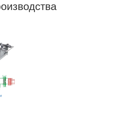
роизводства
и