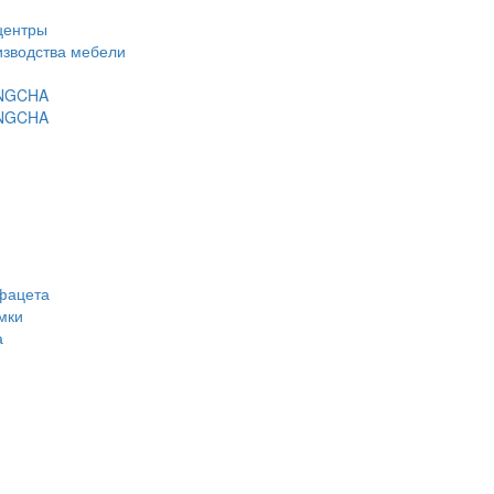
центры
изводства мебели
ANGCHA
ANGCHA
фацета
мки
а