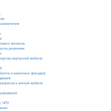
м
дом
разователем
ы
е
тового металла
талла резанием
и
водства корпусной мебели
М
багета и рамочных фасадов
дверей
матрасов и мягкой мебели
ицовывания
с ЧПУ
ания