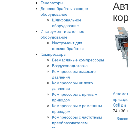
Ав
Генераторы
Деревообрабатывающее
ко
оборудование
Шлифовальное
оборудование
Инструмент и заточное
оборудование
Инструмент для
стеклообработки
Компрессоры
Безмасляные компрессоры
Воздухоподготовка
Компрессоры высокого
давления
Компрессоры низкого
давления
Автомат
Компрессоры с прямым
присадоч
приводом
Cell 2 в 
Компрессоры с ременным
74 136 
приводом
Компрессоры с частотным
Заказ
преобразователем