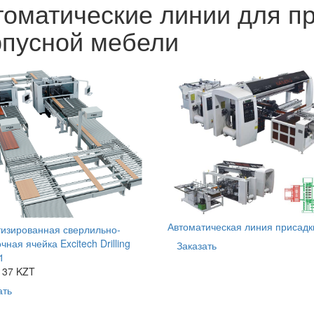
томатические линии для п
рпусной мебели
Автоматическая линия присадк
изированная сверлильно-
ная ячейка Excitech Drilling
Заказать
1
137 KZT
ать