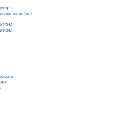
центры
изводства мебели
ANGCHA
ANGCHA
фацета
мки
а