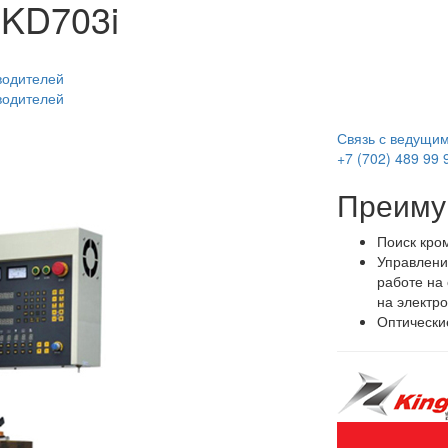
 KD703i
водителей
водителей
Связь с ведущи
+7 (702) 489 99 
Преиму
Поиск кром
Управлени
работе на 
на электр
Оптические