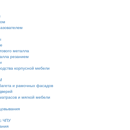
м
дом
разователем
ы
е
тового металла
талла резанием
и
водства корпусной мебели
М
багета и рамочных фасадов
дверей
матрасов и мягкой мебели
ицовывания
с ЧПУ
ания